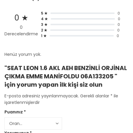
5 ★
0
0 ★
4 ★
0
3 ★
0
0
2 ★
0
Derecelendirme
1 ★
0
Henüz yorum yok.
"SEAT LEON 1.6 AKL AEH BENZİNLİ ORJİNAL
ÇIKMA EMME MANİFOLDU 06A133205 "
için yorum yapan ilk kişi siz olun
E-posta adresiniz yayınlanmayacak.
Gerekli alanlar
*
ile
işaretlenmişlerdir
Puanınız
*