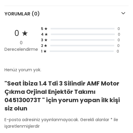
YORUMLAR (0)
5 ★
0
0 ★
4 ★
0
3 ★
0
0
2 ★
0
Derecelendirme
1 ★
0
Henüz yorum yok.
"Seat İbiza 1.4 Tdi 3 Silindir AMF Motor
Çıkma Orjinal Enjektör Takımı
045130073T " için yorum yapan ilk kişi
siz olun
E-posta adresiniz yayınlanmayacak.
Gerekli alanlar
*
ile
işaretlenmişlerdir