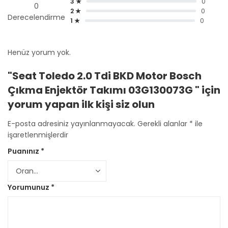
3 ★
0
0
2 ★
0
Derecelendirme
1 ★
0
Henüz yorum yok.
"Seat Toledo 2.0 Tdi BKD Motor Bosch
Çıkma Enjektör Takımı 03G130073G " için
yorum yapan ilk kişi siz olun
E-posta adresiniz yayınlanmayacak.
Gerekli alanlar
*
ile
işaretlenmişlerdir
Puanınız
*
Yorumunuz
*