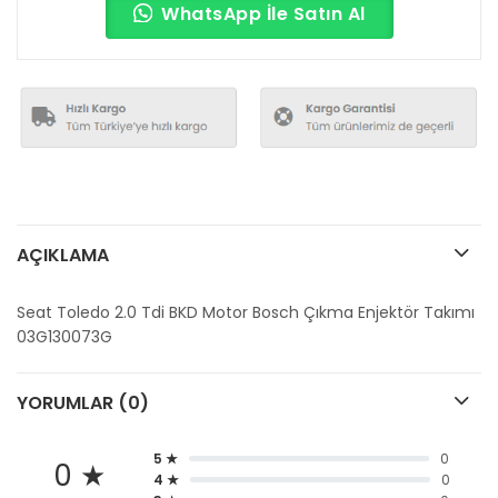
WhatsApp İle Satın Al
AÇIKLAMA
Seat Toledo 2.0 Tdi BKD Motor Bosch Çıkma Enjektör Takımı
03G130073G
YORUMLAR (0)
5 ★
0
0 ★
4 ★
0