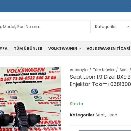
YFA
TÜM ÜRÜNLER
VOLKSWAGEN
VOLKSWAGEN TICARI
Anasayfa
Tüm Ürünler
Seat
Seat Leon 1.9 Dizel BXE
Enjektör Takımı 03813
Stokta
Kategoriler
Seat
,
Leon