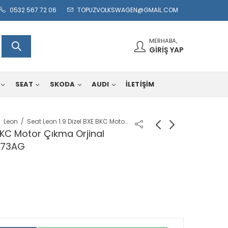
0532 567 72 06
TOPUZVOLKSWAGEN@GMAIL.COM
MERHABA,
GIRIŞ YAP
SEAT
SKODA
AUDI
İLETİŞİM
Leon
Seat Leon 1.9 Dizel BXE BKC Motor Çıkma Orjinal Enjektör Takımı 038130073AG
 BKC Motor Çıkma Orjinal
0073AG