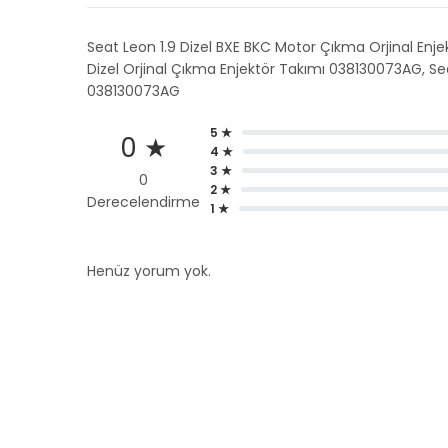
Seat Leon 1.9 Dizel BXE BKC Motor Çıkma Orjinal Enj
Dizel Orjinal Çıkma Enjektör Takımı 038130073AG, Sea
038130073AG
5 ★
0 ★
4 ★
3 ★
0
2 ★
Derecelendirme
1 ★
Henüz yorum yok.