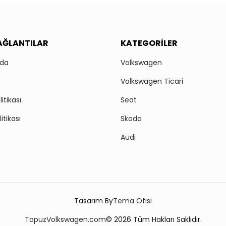
BAĞLANTILAR
KATEGORILER
zda
Volkswagen
Volkswagen Ticari
itikası
Seat
litikası
Skoda
Audi
Tasarım By
Tema Ofisi
TopuzVolkswagen.com
© 2026 Tüm Hakları Saklıdır.