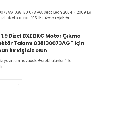
30073AG, 038 130 073 AG, Seat Leon 2004 – 2009 1.9
di Dizel BXE BKC 105 lik Çıkma Enjektör
 1.9 Dizel BXE BKC Motor Çıkma
jektör Takımı 038130073AG " için
n ilk kişi siz olun
niz yayınlanmayacak.
Gerekli alanlar
*
ile
ir