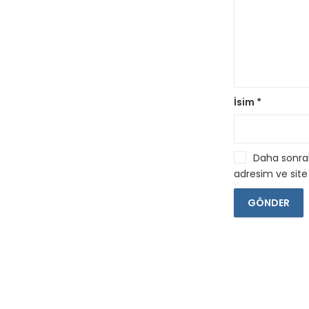
İsim
*
Daha sonrak
adresim ve site