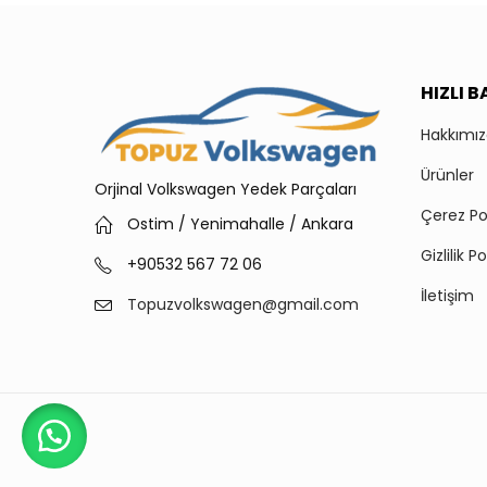
HIZLI 
Hakkımı
Ürünler
Orjinal Volkswagen Yedek Parçaları
Çerez Pol
Ostim / Yenimahalle / Ankara
Gizlilik Po
+90532 567 72 06
İletişim
Topuzvolkswagen@gmail.com