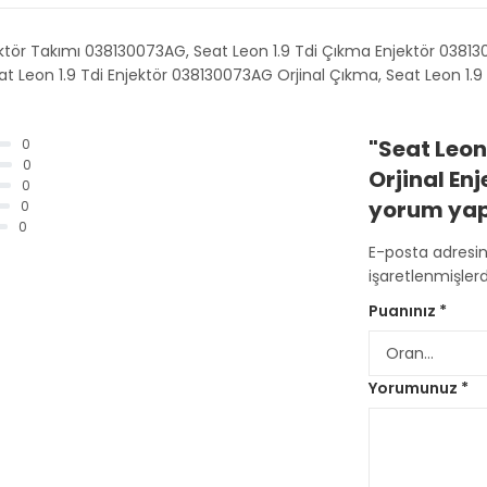
ektör Takımı 038130073AG, Seat Leon 1.9 Tdi Çıkma Enjektör 0381
t Leon 1.9 Tdi Enjektör 038130073AG Orjinal Çıkma, Seat Leon 1.9 T
"Seat Leon
0
0
Orjinal En
0
yorum yapa
0
0
E-posta adresi
işaretlenmişlerd
Puanınız
*
Yorumunuz
*