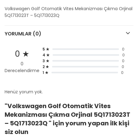
Volkswagen Golf Otomatik Vites Mekanizması Çıkma Orjinal
5Q1713023T – 5Q1713023Q
YORUMLAR (0)
5 ★
0
0 ★
4 ★
0
3 ★
0
0
2 ★
0
Derecelendirme
1 ★
0
Henüz yorum yok.
"Volkswagen Golf Otomatik Vites
Mekanizması Çıkma Orjinal 5Q1713023T
– 5Q1713023Q " için yorum yapan ilk kişi
siz olun