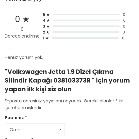
5 ★
0
0 ★
4 ★
0
3 ★
0
0
2 ★
0
Derecelendirme
1 ★
0
Henüz yorum yok.
"Volkswagen Jetta 1.9 Dizel Çıkma
Silindir Kapağı 038103373R " için yorum
yapan ilk kişi siz olun
E-posta adresiniz yayınlanmayacak.
Gerekli alanlar
*
ile
işaretlenmişlerdir
Puanınız
*