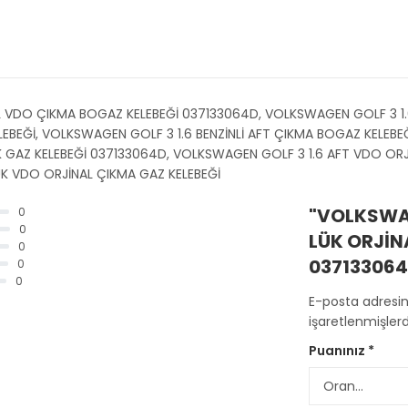
AL VDO ÇIKMA BOGAZ KELEBEĞİ 037133064D, VOLKSWAGEN GOLF 3 1.
EBEĞİ, VOLKSWAGEN GOLF 3 1.6 BENZİNLİ AFT ÇIKMA BOGAZ KELEBE
K GAZ KELEBEĞİ 037133064D, VOLKSWAGEN GOLF 3 1.6 AFT VDO ORJİ
ÜK VDO ORJİNAL ÇIKMA GAZ KELEBEĞİ
"VOLKSWAG
0
0
LÜK ORJİN
0
037133064D
0
0
E-posta adresi
işaretlenmişlerd
Puanınız
*