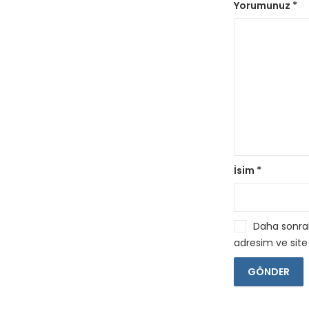
Yorumunuz
*
İsim
*
Daha sonrak
adresim ve site