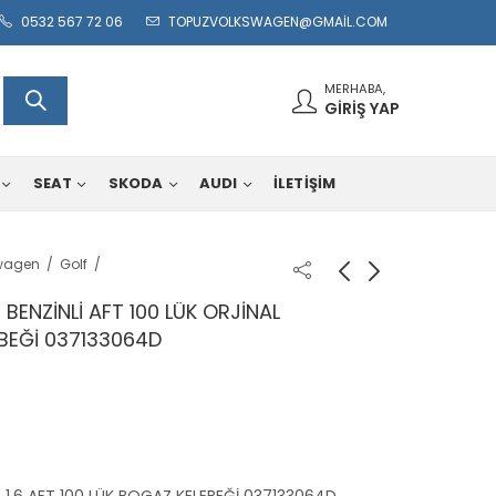
0532 567 72 06
TOPUZVOLKSWAGEN@GMAIL.COM
MERHABA,
GIRIŞ YAP
SEAT
SKODA
AUDI
İLETİŞİM
wagen
Golf
BENZİNLİ AFT 100 LÜK ORJİNAL
BEĞİ 037133064D
1.6 AFT 100 LÜK BOGAZ KELEBEĞİ 037133064D
,