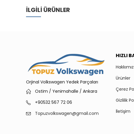
İLGILI ÜRÜNLER
HIZLI 
Hakkımı
Ürünler
Orjinal Volkswagen Yedek Parçaları
Çerez Pol
Ostim / Yenimahalle / Ankara
Gizlilik Po
+90532 567 72 06
İletişim
Topuzvolkswagen@gmail.com