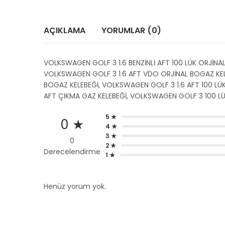
AÇIKLAMA
YORUMLAR (0)
VOLKSWAGEN GOLF 3 1.6 BENZİNLİ AFT 100 LÜK ORJİN
VOLKSWAGEN GOLF 3 1.6 AFT VDO ORJİNAL BOGAZ KEL
BOGAZ KELEBEĞİ, VOLKSWAGEN GOLF 3 1.6 AFT 100 LÜ
AFT ÇIKMA GAZ KELEBEĞİ, VOLKSWAGEN GOLF 3 100 L
5 ★
0 ★
4 ★
3 ★
0
2 ★
Derecelendirme
1 ★
Henüz yorum yok.