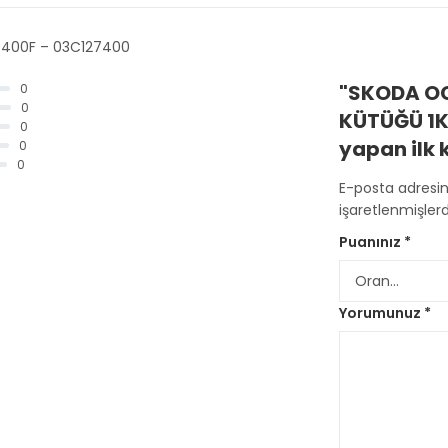
7400F – 03C127400
"SKODA OC
0
0
KÜTÜĞÜ 1K
0
yapan ilk k
0
0
E-posta adresi
işaretlenmişlerd
Puanınız
*
Yorumunuz
*