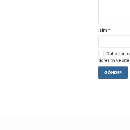
İsim
*
Daha sonrak
adresim ve site