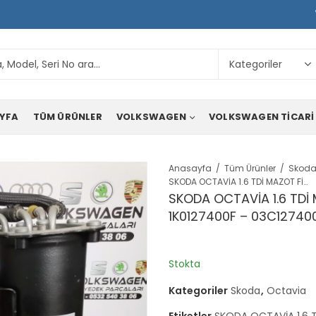
YFA
TÜM ÜRÜNLER
VOLKSWAGEN
VOLKSWAGEN TICARI
Anasayfa
Tüm Ürünler
Skod
SKODA OCTAVİA 1.6 TDİ MAZOT FİLTRE KÜTÜĞÜ 1K0127400F – 03C127400
SKODA OCTAVİA 1.6 TDİ
1K0127400F – 03C12740
Stokta
Kategoriler
Skoda
,
Octavia
Etiketler
SKODA OCTAVİA 1.6 