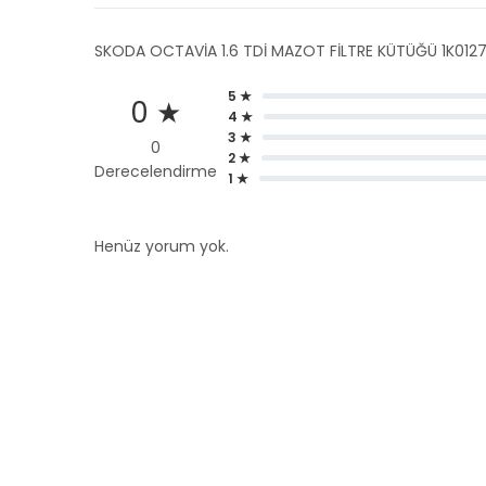
SKODA OCTAVİA 1.6 TDİ MAZOT FİLTRE KÜTÜĞÜ 1K012
5 ★
0 ★
4 ★
3 ★
0
2 ★
Derecelendirme
1 ★
Henüz yorum yok.