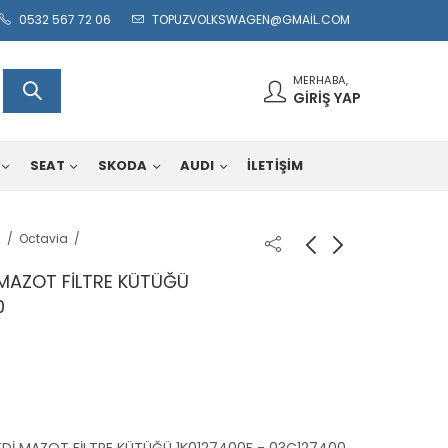
0532 567 72 06
TOPUZVOLKSWAGEN@GMAIL.COM
MERHABA,
GIRIŞ YAP
SEAT
SKODA
AUDI
İLETİŞİM
a
Octavia
 MAZOT FİLTRE KÜTÜĞÜ
0
TDİ MAZOT FİLTRE KÜTÜĞÜ 1K0127400F - 03C127400