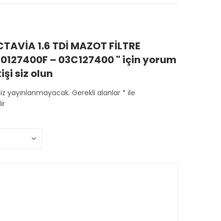
TAVİA 1.6 TDİ MAZOT FİLTRE
0127400F – 03C127400 " için yorum
işi siz olun
niz yayınlanmayacak.
Gerekli alanlar
*
ile
ir