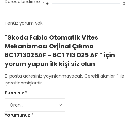
Derecelendirme
1 ★
0
Henüz yorum yok.
"Skoda Fabia Otomatik Vites
Mekanizması Orjinal Çıkma
6C1713025AF – 6C1 713 025 AF " için
yorum yapan ilk kişi siz olun
E-posta adresiniz yayınlanmayacak.
Gerekli alanlar
*
ile
işaretlenmişlerdir
Puanınız
*
Yorumunuz
*