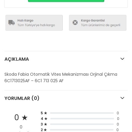
AÇIKLAMA
Skoda Fabia Otomatik Vites Mekanizması Orjinal Çıkma
6C1713025AF – 6C1 713 025 AF
YORUMLAR (0)
5 ★
0
0 ★
4 ★
0
3 ★
0
0
2 ★
0