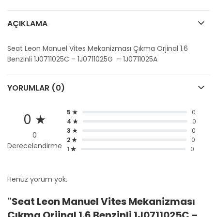
AÇIKLAMA
Seat Leon Manuel Vites Mekanizması Çıkma Orjinal 1.6
Benzinli 1J0711025C – 1J0711025G – 1J0711025A
YORUMLAR (0)
5 ★
0
0 ★
4 ★
0
3 ★
0
0
2 ★
0
Derecelendirme
1 ★
0
Henüz yorum yok.
"Seat Leon Manuel Vites Mekanizması
Çıkma Orjinal 1.6 Benzinli 1J0711025C –