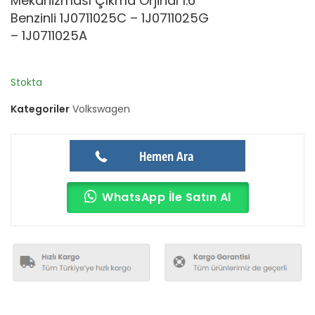
Mekanizması Çıkma Orjinal 1.6
Benzinli 1J0711025C – 1J0711025G
– 1J0711025A
Stokta
Kategoriler
Volkswagen
Hemen Ara
WhatsApp İle Satın Al