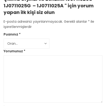
1J0711025G – 1J0711025A " için yorum
yapan ilk kişi siz olun
E-posta adresiniz yayınlanmayacak.
Gerekli alanlar
*
ile
işaretlenmişlerdir
Puanınız
*
Yorumunuz
*