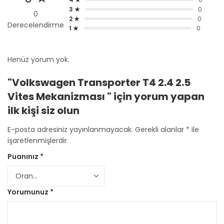
3 ★
0
0
2 ★
0
Derecelendirme
1 ★
0
Henüz yorum yok.
"Volkswagen Transporter T4 2.4 2.5
Vites Mekanizması " için yorum yapan
ilk kişi siz olun
E-posta adresiniz yayınlanmayacak.
Gerekli alanlar
*
ile
işaretlenmişlerdir
Puanınız
*
Yorumunuz
*