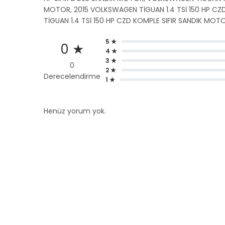
MOTOR, 2015 VOLKSWAGEN TİGUAN 1.4 TSİ 150 HP CZD
TİGUAN 1.4 TSİ 150 HP CZD KOMPLE SIFIR SANDIK MOT
5 ★
0 ★
4 ★
3 ★
0
2 ★
Derecelendirme
1 ★
Henüz yorum yok.