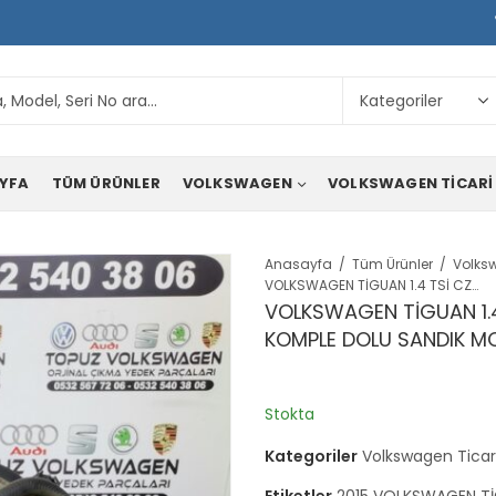
YFA
TÜM ÜRÜNLER
VOLKSWAGEN
VOLKSWAGEN TICARI
Anasayfa
Tüm Ürünler
VOLKSWAGEN TİGUAN 1.4 TSİ CZD 150 HP SIFIR ORJİNAL KOMPLE DOLU SANDIK MOTOR
VOLKSWAGEN TİGUAN 1.4 
KOMPLE DOLU SANDIK 
Stokta
Kategoriler
Volkswagen Ticar
Etiketler
2015 VOLKSWAGEN TİG