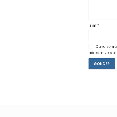
İsim
*
Daha sonrak
adresim ve site