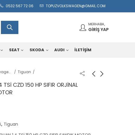
0532 567 72 06
TOPUZVOLKSWAGEN@GMAIL.COM
MERHABA,
GIRIŞ YAP
SEAT
SKODA
AUDI
İLETİŞİM
Volkswagen Ticari
Tiguan
TSİ CZD 150 HP SIFIR ORJİNAL
MOTOR
i
,
Tiguan
UAN 1.4 TSİ 150 HP CZD SIFIR SANDIK MOTOR
,