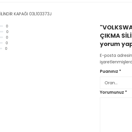
LİNDİR KAPAĞI 03L103373J
"VOLKSWAG
0
0
ÇIKMA SİLİ
0
yorum yapa
0
0
E-posta adresi
işaretlenmişlerd
Puanınız
*
Yorumunuz
*