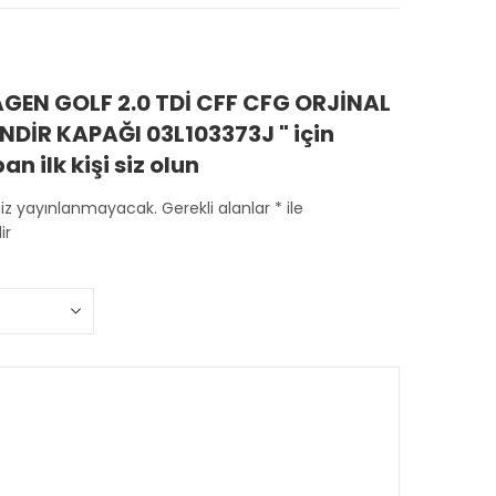
EN GOLF 2.0 TDİ CFF CFG ORJİNAL
NDİR KAPAĞI 03L103373J " için
n ilk kişi siz olun
niz yayınlanmayacak.
Gerekli alanlar
*
ile
ir