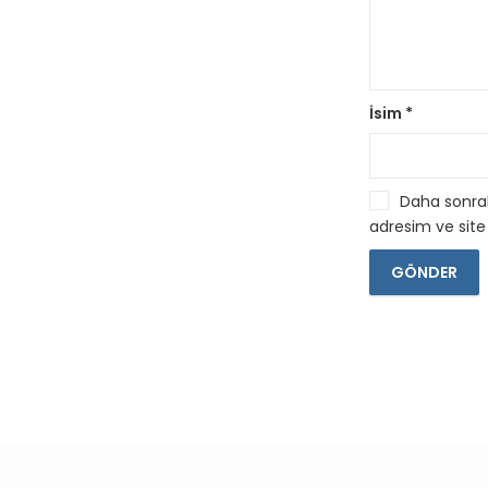
İsim
*
Daha sonrak
adresim ve site