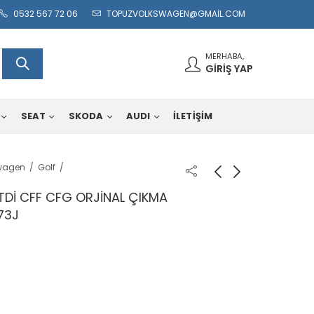
0532 567 72 06
TOPUZVOLKSWAGEN@GMAIL.COM
MERHABA,
GIRIŞ YAP
SEAT
SKODA
AUDI
İLETİŞİM
wagen
Golf
TDİ CFF CFG ORJİNAL ÇIKMA
73J