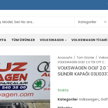
YFA
TÜM ÜRÜNLER
VOLKSWAGEN
VOLKSWAGEN TICARI
Anasayfa
Tüm Ürünler
Volks
VOLKSWAGEN GOLF 2.0 TDİ CFF CFG ORJİNAL ÇIKMA SİLİNDİR KAPAĞI 03L103373J
VOLKSWAGEN GOLF 2.0 
SİLİNDİR KAPAĞI 03L1033
Stokta
Kategoriler
Volkswagen
,
Golf
Etiketler