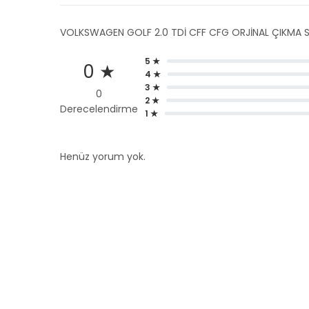
VOLKSWAGEN GOLF 2.0 TDİ CFF CFG ORJİNAL ÇIKMA Sİ
5 ★
0 ★
4 ★
3 ★
0
2 ★
Derecelendirme
1 ★
Henüz yorum yok.