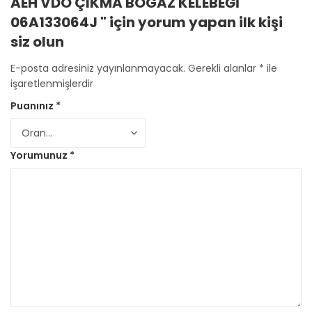
AEH VDO ÇIKMA BOGAZ KELEBEĞİ
06A133064J " için yorum yapan ilk kişi
siz olun
E-posta adresiniz yayınlanmayacak.
Gerekli alanlar
*
ile
işaretlenmişlerdir
Puanınız
*
Yorumunuz
*